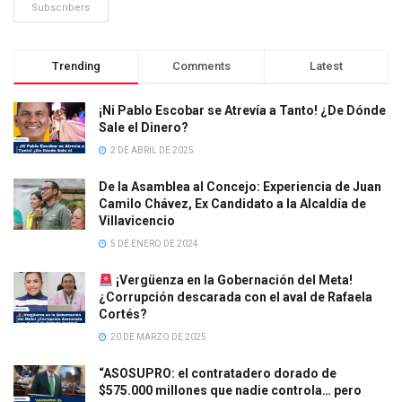
Subscribers
Trending
Comments
Latest
¡Ni Pablo Escobar se Atrevía a Tanto! ¿De Dónde
Sale el Dinero?
2 DE ABRIL DE 2025
De la Asamblea al Concejo: Experiencia de Juan
Camilo Chávez, Ex Candidato a la Alcaldía de
Villavicencio
5 DE ENERO DE 2024
¡Vergüenza en la Gobernación del Meta!
¿Corrupción descarada con el aval de Rafaela
Cortés?
20 DE MARZO DE 2025
“ASOSUPRO: el contratadero dorado de
$575.000 millones que nadie controla… pero