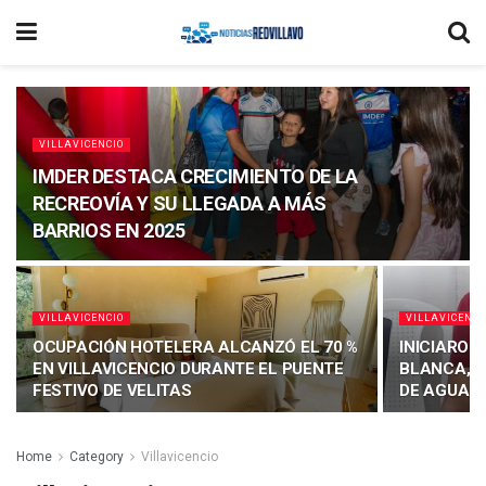
VILLAVICENCIO
IMDER DESTACA CRECIMIENTO DE LA
RECREOVÍA Y SU LLEGADA A MÁS
BARRIOS EN 2025
VILLAVICENCIO
VILLAVICENCI
OCUPACIÓN HOTELERA ALCANZÓ EL 70 %
INICIARON
EN VILLAVICENCIO DURANTE EL PUENTE
BLANCA, F
FESTIVO DE VELITAS
DE AGUA P
Home
Category
Villavicencio