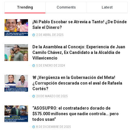
Trending
Comments
Latest
¡Ni Pablo Escobar se Atrevía a Tanto! ¿De Dónde
Sale el Dinero?
2 DE ABRIL DE 2025
De la Asamblea al Concejo: Experiencia de Juan
Camilo Chávez, Ex Candidato a la Alcaldía de
Villavicencio
5 DE ENERO DE 2024
🚨 ¡Vergüenza en la Gobernación del Meta!
¿Corrupción descarada con el aval de Rafaela
Cortés?
20 DE MARZO DE 2025
“ASOSUPRO: el contratadero dorado de
$575.000 millones que nadie controla… pero
todos usan”
8 DE DICIEMBRE DE 2025