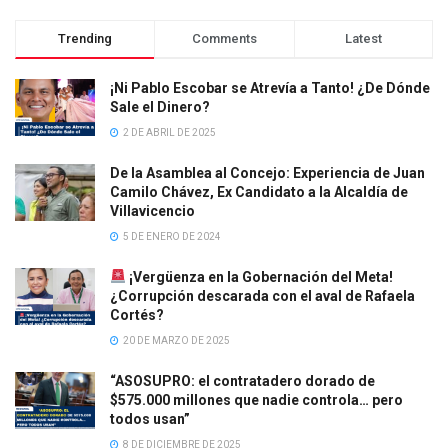
Trending
Comments
Latest
¡Ni Pablo Escobar se Atrevía a Tanto! ¿De Dónde
Sale el Dinero?
2 DE ABRIL DE 2025
De la Asamblea al Concejo: Experiencia de Juan
Camilo Chávez, Ex Candidato a la Alcaldía de
Villavicencio
5 DE ENERO DE 2024
¡Vergüenza en la Gobernación del Meta!
¿Corrupción descarada con el aval de Rafaela
Cortés?
20 DE MARZO DE 2025
“ASOSUPRO: el contratadero dorado de
$575.000 millones que nadie controla… pero
todos usan”
8 DE DICIEMBRE DE 2025