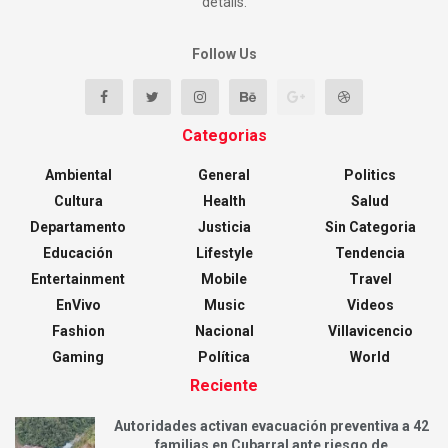
details.
Follow Us
Categorias
Ambiental
General
Politics
Cultura
Health
Salud
Departamento
Justicia
Sin Categoria
Educación
Lifestyle
Tendencia
Entertainment
Mobile
Travel
EnVivo
Music
Videos
Fashion
Nacional
Villavicencio
Gaming
Política
World
Reciente
Autoridades activan evacuación preventiva a 42
familias en Cubarral ante riesgo de