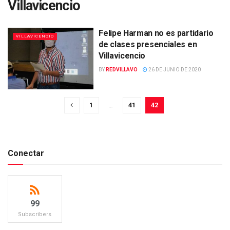
Villavicencio
Felipe Harman no es partidario
VILLAVICENCIO
de clases presenciales en
Villavicencio
BY
REDVILLAVO
26 DE JUNIO DE 2020
1
…
41
42
Conectar
99
Subscribers