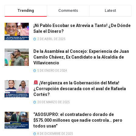
Trending
Comments
Latest
¡Ni Pablo Escobar se Atrevía a Tanto! ¿De Dónde
Sale el Dinero?
2 DE ABRIL DE 2025
De la Asamblea al Concejo: Experiencia de Juan
Camilo Chávez, Ex Candidato a la Alcaldía de
Villavicencio
5 DE ENERO DE 2024
¡Vergüenza en la Gobernación del Meta!
¿Corrupción descarada con el aval de Rafaela
Cortés?
20 DE MARZO DE 2025
“ASOSUPRO: el contratadero dorado de
$575.000 millones que nadie controla… pero
todos usan”
8 DE DICIEMBRE DE 2025