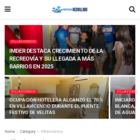
VILLAVICENCIO
IMDER DESTACA CRECIMIENTO DE LA
RECREOVÍA Y SU LLEGADA A MÁS
BARRIOS EN 2025
VILLAVICENCIO
VILLAVICENCI
OCUPACIÓN HOTELERA ALCANZÓ EL 70 %
INICIARON
EN VILLAVICENCIO DURANTE EL PUENTE
BLANCA, F
FESTIVO DE VELITAS
DE AGUA P
Home
Category
Villavicencio