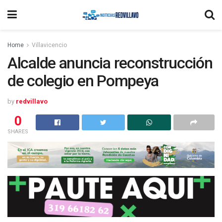
Home
Villavicencio
Alcalde anuncia reconstrucción
de colegio en Pompeya
by
redvillavo
0
SHARES