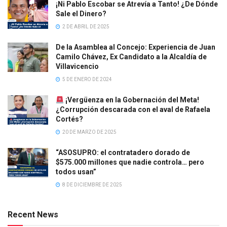
¡Ni Pablo Escobar se Atrevía a Tanto! ¿De Dónde
Sale el Dinero?
2 DE ABRIL DE 2025
De la Asamblea al Concejo: Experiencia de Juan
Camilo Chávez, Ex Candidato a la Alcaldía de
Villavicencio
5 DE ENERO DE 2024
¡Vergüenza en la Gobernación del Meta!
¿Corrupción descarada con el aval de Rafaela
Cortés?
20 DE MARZO DE 2025
“ASOSUPRO: el contratadero dorado de
$575.000 millones que nadie controla… pero
todos usan”
8 DE DICIEMBRE DE 2025
Recent News