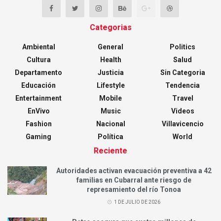
Categorias
Ambiental
General
Politics
Cultura
Health
Salud
Departamento
Justicia
Sin Categoria
Educación
Lifestyle
Tendencia
Entertainment
Mobile
Travel
EnVivo
Music
Videos
Fashion
Nacional
Villavicencio
Gaming
Política
World
Reciente
Autoridades activan evacuación preventiva a 42
familias en Cubarral ante riesgo de
represamiento del río Tonoa
1 DE JULIO DE 2026