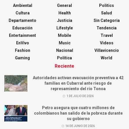
Ambiental
General
Politics
Cultura
Health
Salud
Departamento
Justicia
Sin Categoria
Educación
Lifestyle
Tendencia
Entertainment
Mobile
Travel
EnVivo
Music
Videos
Fashion
Nacional
Villavicencio
Gaming
Política
World
Reciente
Autoridades activan evacuación preventiva a 42
familias en Cubarral ante riesgo de
represamiento del río Tonoa
1 DE JULIO DE 2026
Petro asegura que cuatro millones de
colombianos han salido de la pobreza durante
su gobierno
14 DE JUNIO DE 2026