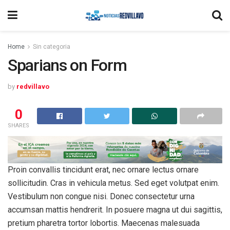
Home
Sin categoria
Sparians on Form
by
redvillavo
0
SHARES
Proin convallis tincidunt erat, nec ornare lectus ornare
sollicitudin. Cras in vehicula metus. Sed eget volutpat enim.
Vestibulum non congue nisi. Donec consectetur urna
accumsan mattis hendrerit. In posuere magna ut dui sagittis,
pretium pharetra tortor lobortis. Maecenas malesuada