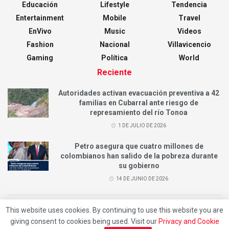
Educación
Lifestyle
Tendencia
Entertainment
Mobile
Travel
EnVivo
Music
Videos
Fashion
Nacional
Villavicencio
Gaming
Política
World
Reciente
Autoridades activan evacuación preventiva a 42
familias en Cubarral ante riesgo de
represamiento del río Tonoa
1 DE JULIO DE 2026
Petro asegura que cuatro millones de
colombianos han salido de la pobreza durante
su gobierno
14 DE JUNIO DE 2026
This website uses cookies. By continuing to use this website you are
© 2023
RedVillavo
- Premium WordPress news & magazine theme by
giving consent to cookies being used. Visit our
Privacy and Cookie