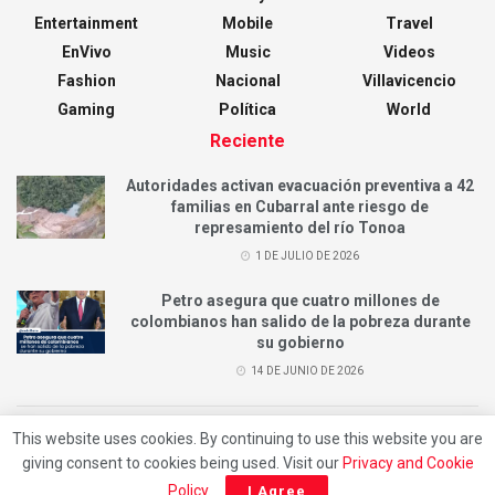
Entertainment
Mobile
Travel
EnVivo
Music
Videos
Fashion
Nacional
Villavicencio
Gaming
Política
World
Reciente
Autoridades activan evacuación preventiva a 42
familias en Cubarral ante riesgo de
represamiento del río Tonoa
1 DE JULIO DE 2026
Petro asegura que cuatro millones de
colombianos han salido de la pobreza durante
su gobierno
14 DE JUNIO DE 2026
This website uses cookies. By continuing to use this website you are
© 2023
RedVillavo
- Premium WordPress news & magazine theme by
giving consent to cookies being used. Visit our
Privacy and Cookie
Jegtheme
.
Policy
.
I Agree