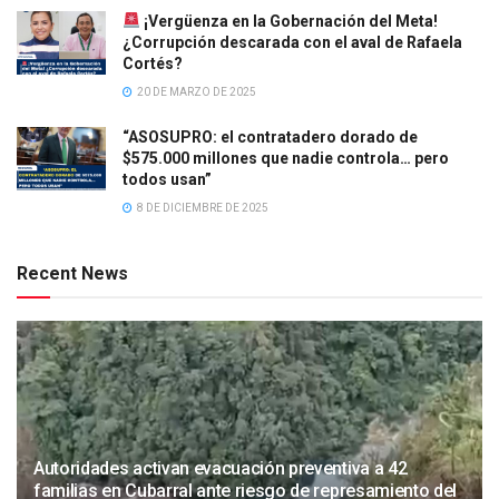
¡Vergüenza en la Gobernación del Meta!
¿Corrupción descarada con el aval de Rafaela
Cortés?
20 DE MARZO DE 2025
“ASOSUPRO: el contratadero dorado de
$575.000 millones que nadie controla… pero
todos usan”
8 DE DICIEMBRE DE 2025
Recent News
Autoridades activan evacuación preventiva a 42
familias en Cubarral ante riesgo de represamiento del