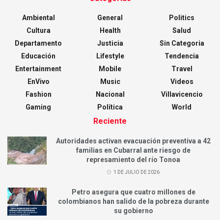
Ambiental
General
Politics
Cultura
Health
Salud
Departamento
Justicia
Sin Categoria
Educación
Lifestyle
Tendencia
Entertainment
Mobile
Travel
EnVivo
Music
Videos
Fashion
Nacional
Villavicencio
Gaming
Política
World
Reciente
Autoridades activan evacuación preventiva a 42
familias en Cubarral ante riesgo de
represamiento del río Tonoa
1 DE JULIO DE 2026
Petro asegura que cuatro millones de
colombianos han salido de la pobreza durante
su gobierno