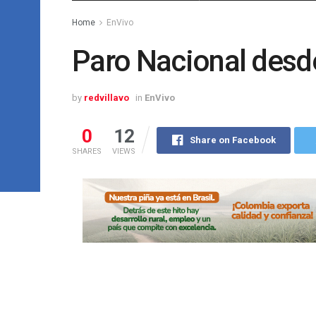
Home
EnVivo
Paro Nacional desde
by
redvillavo
in
EnVivo
0
12
Share on Facebook
SHARES
VIEWS