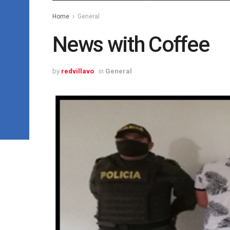
Home
General
News with Coffee
by
redvillavo
in
General