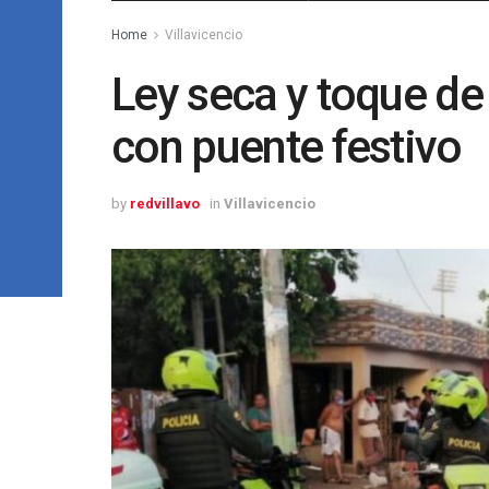
Home
Villavicencio
Ley seca y toque de
con puente festivo
by
redvillavo
in
Villavicencio