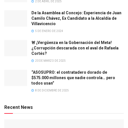
2 DE ABRIL DE 2025
De la Asamblea al Concejo: Experiencia de Juan
Camilo Chávez, Ex Candidato a la Alcaldía de
Villavicencio
5 DE ENERO DE 2024
🚨 ¡Vergüenza en la Gobernación del Meta!
¿Corrupción descarada con el aval de Rafaela
Cortés?
20 DE MARZO DE 2025
“ASOSUPRO: el contratadero dorado de
$575.000 millones que nadie controla… pero
todos usan”
8 DE DICIEMBRE DE 2025
Recent News