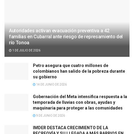
Autoridades activan evacuación preventiva a 42
familias en Cubarral ante riesgo de represamiento del
río Tonoa
1 DE JULIO DE 2026
Petro asegura que cuatro millones de
colombianos han salido de la pobreza durante
su gobierno
14 DE JUNIO DE 2026
Gobernación del Meta intensifica respuesta a la
temporada de lluvias con obras, ayudas y
maquinaria para proteger a las comunidades
9 DE JUNIO DE 2026
IMDER DESTACA CRECIMIENTO DE LA
RECREOVÍA Y SU LLEGADA A MÁS BARRIOS EN