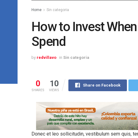
Home
Sin categoria
How to Invest When
Spend
by
redvillavo
in
Sin categoria
0
10
Share on Facebook
SHARES
VIEWS
Donec et leo sollicitudin, vestibulum sem quis, 