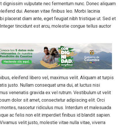
st dignissim vulputate nec fermentum nunc. Donec aliquam
eleifend dui. Aenean vitae finibus leo. Morbi lacinia
 placerat diam ante, eget feugiat nibh tristique ut. Sed et
Integer tincidunt est arcu, molestie congue tellus auctor
bus, eleifend libero vel, maximus velit. Aliquam at turpis
is justo. Nullam consequat urna dui, at luctus nisi
mus venenatis gravida ex vel rutrum. Vestibulum ut velit
psum dolor sit amet, consectetur adipiscing elit. Orci
t montes, nascetur ridiculus mus. Interdum et malesuada
ue ac felis non elit imperdiet finibus id blandit sapien.
vamus velit justo, molestie vitae nulla vitae, viverra