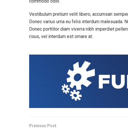
commodo odio.
Vestibulum pretium velit libero, accumsan semper 
Donec varius urna eu felis interdum malesuada. N
Donec porttitor diam viverra nibh imperdiet pell
risus, vel interdum est ornare at.
Previous Post