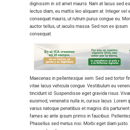
dignissim in sit amet mauris. Nam at lacus sed e
lectus diam, eu mattis leo aliquam at. Integer vel 
consequat mauris, ut rutrum purus congue eu. Morbi
auctor tellus, ut iaculis massa. Sed non ex ipsum. 
consequat.
Maecenas in pellentesque sem. Sed sed tortor fini
vitae lacus vehicula congue. Vestibulum eu venenat
tincidunt id. Suspendisse eget gravida risus. Viva
euismod, venenatis nulla in, cursus lacus. Lorem i
varius natoque penatibus et magnis dis parturien
fames ac ante ipsum primis in faucibus. Pellentesq
Phasellus sed metus nisi. Morbi eget diam justo. Vi