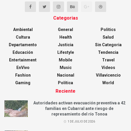
Categorias
Ambiental
General
Politics
Cultura
Health
Salud
Departamento
Justicia
Sin Categoria
Educación
Lifestyle
Tendencia
Entertainment
Mobile
Travel
EnVivo
Music
Videos
Fashion
Nacional
Villavicencio
Gaming
Política
World
Reciente
Autoridades activan evacuación preventiva a 42
familias en Cubarral ante riesgo de
represamiento del río Tonoa
1 DE JULIO DE 2026