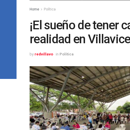
Home
Política
¡El sueño de tener c
realidad en Villavic
by
redvillavo
in
Política