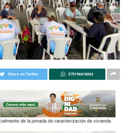
Share on Twitter
573196618262
almente de la jornada de caracterización de vivienda.