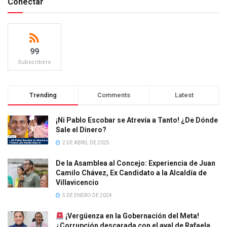
Conectar
99
Subscribers
Trending
Comments
Latest
¡Ni Pablo Escobar se Atrevía a Tanto! ¿De Dónde
Sale el Dinero?
2 DE ABRIL DE 2025
De la Asamblea al Concejo: Experiencia de Juan
Camilo Chávez, Ex Candidato a la Alcaldía de
Villavicencio
5 DE ENERO DE 2024
¡Vergüenza en la Gobernación del Meta!
¿Corrupción descarada con el aval de Rafaela