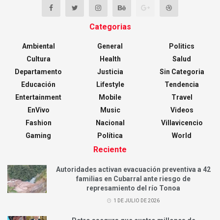
Categorias
Ambiental
General
Politics
Cultura
Health
Salud
Departamento
Justicia
Sin Categoria
Educación
Lifestyle
Tendencia
Entertainment
Mobile
Travel
EnVivo
Music
Videos
Fashion
Nacional
Villavicencio
Gaming
Política
World
Reciente
Autoridades activan evacuación preventiva a 42
familias en Cubarral ante riesgo de
represamiento del río Tonoa
1 DE JULIO DE 2026