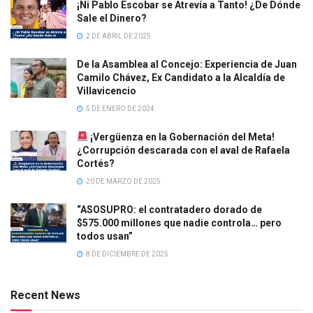
¡Ni Pablo Escobar se Atrevía a Tanto! ¿De Dónde
Sale el Dinero?
2 DE ABRIL DE 2025
De la Asamblea al Concejo: Experiencia de Juan
Camilo Chávez, Ex Candidato a la Alcaldía de
Villavicencio
5 DE ENERO DE 2024
¡Vergüenza en la Gobernación del Meta!
¿Corrupción descarada con el aval de Rafaela
Cortés?
20 DE MARZO DE 2025
“ASOSUPRO: el contratadero dorado de
$575.000 millones que nadie controla… pero
todos usan”
8 DE DICIEMBRE DE 2025
Recent News