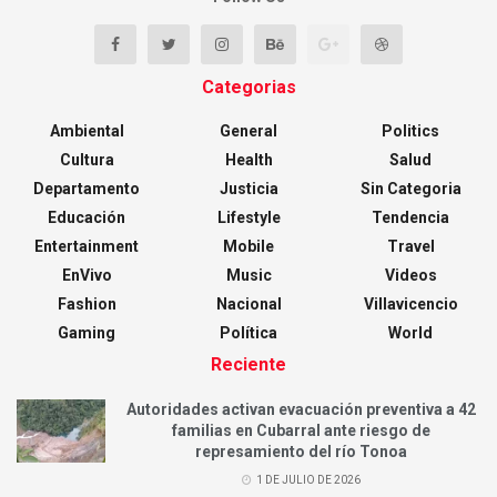
Categorias
Ambiental
General
Politics
Cultura
Health
Salud
Departamento
Justicia
Sin Categoria
Educación
Lifestyle
Tendencia
Entertainment
Mobile
Travel
EnVivo
Music
Videos
Fashion
Nacional
Villavicencio
Gaming
Política
World
Reciente
Autoridades activan evacuación preventiva a 42
familias en Cubarral ante riesgo de
represamiento del río Tonoa
1 DE JULIO DE 2026