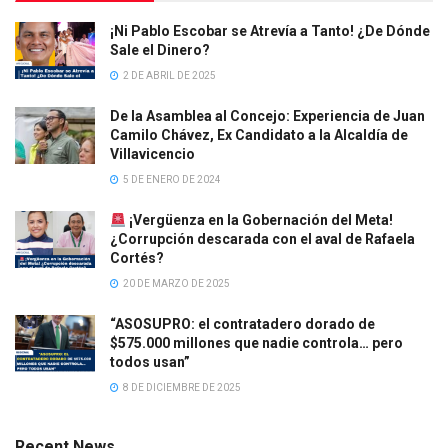
¡Ni Pablo Escobar se Atrevía a Tanto! ¿De Dónde
Sale el Dinero?
2 DE ABRIL DE 2025
De la Asamblea al Concejo: Experiencia de Juan
Camilo Chávez, Ex Candidato a la Alcaldía de
Villavicencio
5 DE ENERO DE 2024
¡Vergüenza en la Gobernación del Meta!
¿Corrupción descarada con el aval de Rafaela
Cortés?
20 DE MARZO DE 2025
“ASOSUPRO: el contratadero dorado de
$575.000 millones que nadie controla… pero
todos usan”
8 DE DICIEMBRE DE 2025
Recent News